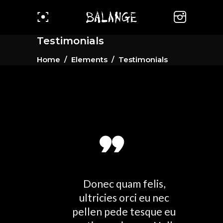
Testimonials
Home
/
Elements
/
Testimonials
blandit
Donec quam felis,
vinar
ultricies orci eu nec
Ma
orem.
pellen pede tesque eu
te