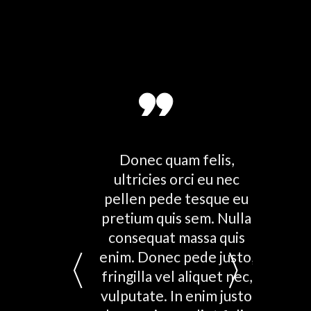
blandit
Donec quam felis,
vinar
ultricies orci eu nec
M
orem.
pellen pede tesque eu
te
dio et
pretium quis sem. Nulla
co
tempus.
consequat massa quis
r
ien ut
enim. Donec pede justo,
semp
atis
fringilla vel aliquet nec,
adi
m etiam
vulputate. In enim justo
se