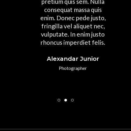
dio et
pretium quis sem. Nulla
con
tempus.
consequat massa quis
rh
ien ut
enim. Donec pede justo,
semp
atis
fringilla vel aliquet nec,
adi
m etiam
vulputate. In enim justo
se
et eros
rhoncus imperdiet felis.
lore
ellus.
viv
Alexandar Junior
ns
Photographer