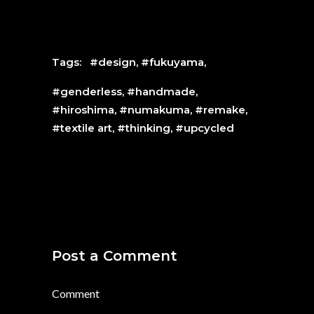
Tags:
#design
,
#fukuyama
,
#genderless
,
#handmade
,
#hiroshima
,
#numakuma
,
#remake
,
#textile art
,
#thinking
,
#upcycled
Post a Comment